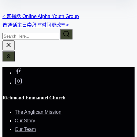
Posts
<
普通話 Online Alpha Youth Group
普通话主日崇拜 **时间更改**
>
navigation
Search
Here...
Richmond Emmanuel Church
The Anglican Mission
Our Story
Our Team