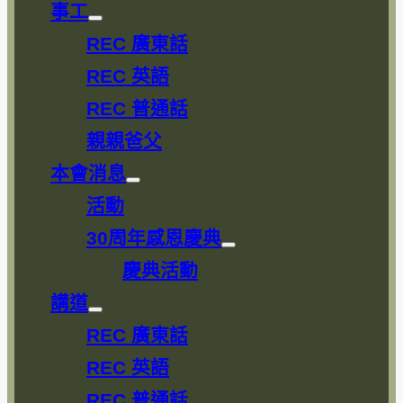
事工
Show
sub
REC 廣東話
menu
REC 英語
REC 普通話
親親爸父
本會消息
Show
sub
活動
menu
30周年感恩慶典
Show
sub
慶典活動
menu
講道
Show
sub
REC 廣東話
menu
REC 英語
REC 普通話